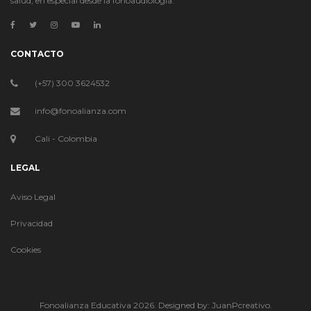
salud, en especial desde la fonoaudiología.
CONTACTO
(+57) 300 3624532
info@fonoalianza.com
Cali - Colombia
LEGAL
Aviso Legal
Privacidad
Cookies
Fonoalianza Educativa 2026. Designed by:
JuanPcreativo.